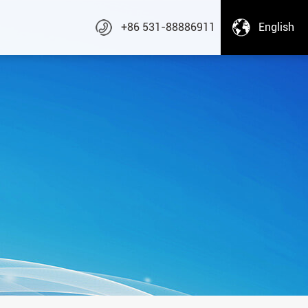
们
+86 531-88886911
English